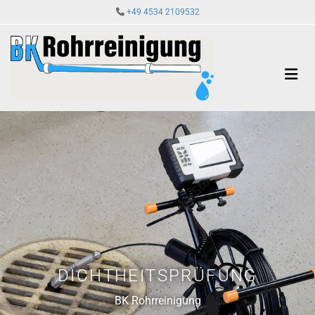
Zum Inhalt springen

+49 4534 2109532
DICHTHEITSPRÜFUNG
BK Rohrreinigung