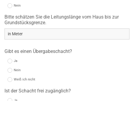
Nein
Bitte schätzen Sie die Leitungslänge vom Haus bis zur
Grundstücksgrenze.
Gibt es einen Übergabeschacht?
Ja
Nein
Weiß ich nicht
Ist der Schacht frei zugänglich?
Ja
Nein
Gab es in der Vergangenheit Probleme mit
wiederkehrenden Verstopfungen, wie z.B. Wurzeleinwuchs?