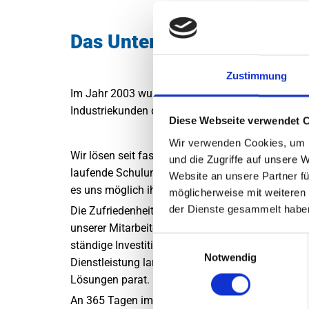
Das Unternehmen und sein
Zustimmung
Im Jahr 2003 wurde BK Rohrreinigung gegründet. 
Industriekunden da.
Diese Webseite verwendet 
Wir verwenden Cookies, um I
Wir lösen seit fast zwei Jahrzehnten die Probleme
und die Zugriffe auf unsere 
laufende Schulungen unserer Mitarbeiter/innen 
Website an unsere Partner fü
es uns möglich ihnen die bestmögliche Qualität z
möglicherweise mit weiteren
der Dienste gesammelt habe
Die Zufriedenheit unserer Kunden ist unser obers
unserer Mitarbeiter/innen, den Einsatz des mode
Einwilligungsauswahl
ständige Investitionen und Weiterentwicklung uns
Notwendig
Dienstleistung langfristig sicher. Wir sind für S
Lösungen parat.
An 365 Tagen im Jahr rückt unser
Bereitschaftsd