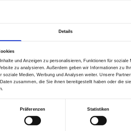
e Philosophie
Details
Und seit dem sind Wir für unsere Privat-, Gewerbe- und
Cookies
nhalte und Anzeigen zu personalisieren, Funktionen für soziale
 unserer Kunden zu ihrer vollsten Zufriedenheit. Durch
Website zu analysieren. Außerdem geben wir Informationen zu I
und den Einsatz modernster Maschinen und Fahrzeuge ist
r soziale Medien, Werbung und Analysen weiter. Unsere Partner
u bieten.
 Daten zusammen, die Sie ihnen bereitgestellt haben oder die s
n.
tes Ziel. Dieses erreichen wir durch laufende Schulungen
rnsten Fuhrparks und der modernsten Technik. Durch
eres Unternehmens stellen wir eine erstklassige
Präferenzen
Statistiken
ie da und haben die für Ihre Rohre maßgeschneiderten
ienst
auch im
Notdienst
Tag und Nacht aus um die