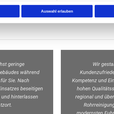
h am Einsatzort, bieten reibungslose Arbeitsabläufe und
chhaltiger Technologien unter Berücksichtigung der
Auswahl erlauben
hst geringe
Wir gesta
 Gebäudes während
Kundenzufriede
für Sie. Nach
Kompetenz und Ein
insatzes beseitigen
hohen Qualitäts
 und hinterlassen
regional und übe
tzort.
Rohrreinigun
modernsten Fuhr