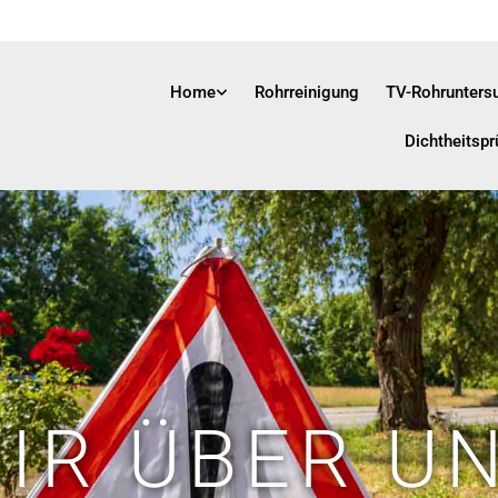
Home
Rohrreinigung
TV-Rohrunters
Dichtheitspr
IR ÜBER U