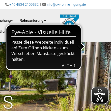
+49 4534 2109532
|
info@bk-rohrreinigung.de


uchung
Rohrsanierung
üfung
Karriere
Kontakt
NS