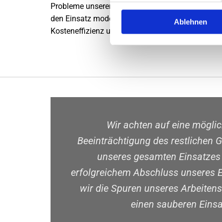
Probleme unserer Kunden zu lösen. Wir sind rasc
den Einsatz modernster, umweltbewusster und na
Ablehnen
Kosteneffizienz unserer Dienstleistungen.
Wir achten auf eine möglic
Beeinträchtigung des restlichen
unseres gesamten Einsatzes 
erfolgreichem Abschluss unseres E
wir die Spuren unseres Arbeitens
einen sauberen Einsa