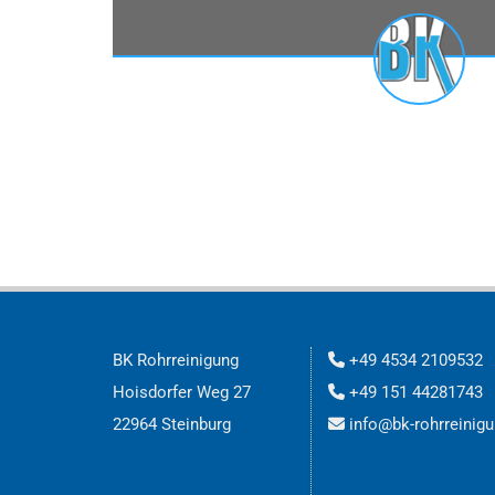
BK Rohrreinigung
+49 4534 2109532

Hoisdorfer Weg 27
+49 151 44281743

22964 Steinburg
info@bk-rohrreinig
