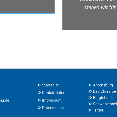
stehen wir für
Startseite
Ahrensburg


Bad Oldesloe

Kontaktdaten

Bargteheide

ung.de
Impressum

Schwarzenbe

Datenschutz

Trittau
