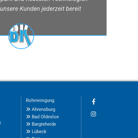
 unsere Kunden jederzeit bereit
Rohrreinigung
Ahrensburg

Bad Oldesloe

k
Bargteheide

Lübeck
