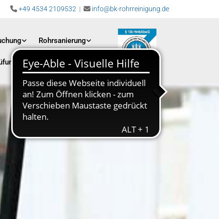
+49 4534 2109532
|
info@bk-rohrreinigung.de


uchung
Rohrsanierung
üfung
Karriere
Kontakt